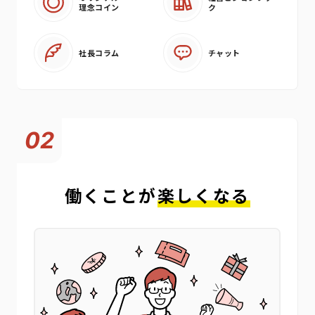
理念コイン
ク
社長コラム
チャット
02
働くことが
楽しくなる