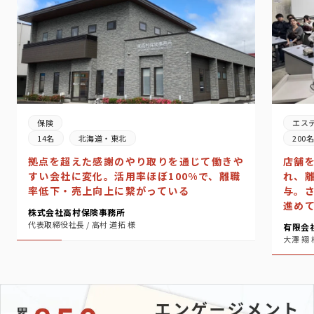
エス
保険
200
14名
北海道・東北
店舗
拠点を超えた感謝のやり取りを通じて働きや
れ、
すい会社に変化。活用率ほぼ100%で、離職
与。
率低下・売上向上に繋がっている
進め
株式会社高村保険事務所
代表取締役社長 / 高村 道拓 様
有限会
大澤 翔 