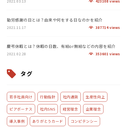
2021.03.13
423108 views
勤労感謝の日とは？由来や何をする日なのかを紹介
2021.11.17
387714 views
慶弔休暇とは？休暇の日数、有給or無給などの内容を紹介
2021.02.28
353601 views
タグ
若手社員向け
行動指針
社内通貨
生産性向上
ピアボーナス
社内SNS
経営理念
企業理念
導入事例
ありがとうカード
コンピテンシー