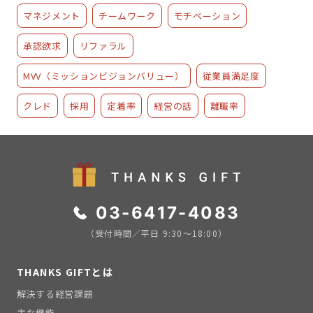
マネジメント
チームワーク
モチベーション
承認欲求
リファラル
MVV（ミッションビジョンバリュー）
従業員満足度
クレド
採用
定着率
経営の話
離職率
03-6417-4083
（受付時間／平日 9:30〜18:00）
THANKS GIFTとは
解決する経営課題
主な機能