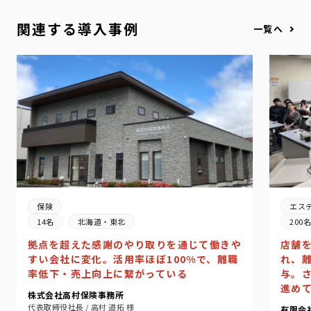
関連する導入事例
一覧へ
エス
保険
200
14名
北海道・東北
店舗
拠点を超えた感謝のやり取りを通じて働きや
れ、
すい会社に変化。活用率ほぼ100%で、離職
与。
率低下・売上向上に繋がっている
進め
株式会社高村保険事務所
代表取締役社長 / 高村 道拓 様
有限会