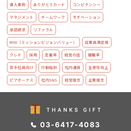
導入事例
ありがとうカード
コンピテンシー
マネジメント
チームワーク
モチベーション
承認欲求
リファラル
MVV（ミッションビジョンバリュー）
従業員満足度
クレド
採用
定着率
経営の話
離職率
若手社員向け
行動指針
社内通貨
生産性向上
ピアボーナス
社内SNS
経営理念
企業理念
03-6417-4083