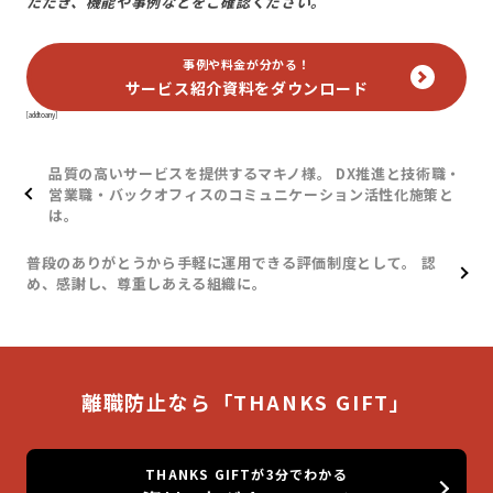
ただき、機能や事例などをご確認ください。
事例や料金が分かる！
サービス紹介資料をダウンロード
[addtoany]
品質の高いサービスを提供するマキノ様。 DX推進と技術職・
営業職・バックオフィスのコミュニケーション活性化施策と
は。
普段のありがとうから手軽に運用できる評価制度として。 認
め、感謝し、尊重しあえる組織に。
離職防止なら「THANKS GIFT」
THANKS GIFTが3分でわかる