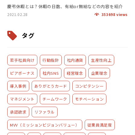
慶弔休暇とは？休暇の日数、有給or無給などの内容を紹介
2021.02.28
353698 views
タグ
若手社員向け
行動指針
社内通貨
生産性向上
ピアボーナス
社内SNS
経営理念
企業理念
導入事例
ありがとうカード
コンピテンシー
マネジメント
チームワーク
モチベーション
承認欲求
リファラル
MVV（ミッションビジョンバリュー）
従業員満足度