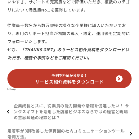
いやすさ、サポートの充実度などで評価いただき、複数のカテゴ
リにおいて満足度No.1を獲得しています。
従業員十数名から数万規模の様々な企業様に導入いただいてお
り、専用のサポート担当が初期の導入・設定、運用後も定期的に
フォローいたします。
ぜひ、
「THANKS GIFT」のサービス紹介資料をダウンロードい
ただき、機能や事例などをご確認ください。
事例や料金が分かる！
サービス紹介資料をダウンロード
[addtoany]
企業成長と共に、従業員の能力開発や活躍を促進したい！ サ
ンクスギフトを活用した店舗ビジネスならではの経営と現場
の意思疎通の秘訣とは？
定着率が3割改善した保育園の社内コミュニケーションツール
活用方法。