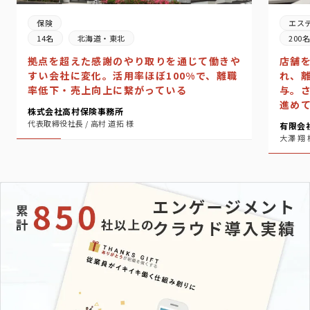
エス
保険
200
14名
北海道・東北
店舗
拠点を超えた感謝のやり取りを通じて働きや
れ、
すい会社に変化。活用率ほぼ100%で、離職
与。
率低下・売上向上に繋がっている
進め
株式会社高村保険事務所
代表取締役社長 / 高村 道拓 様
有限会
大澤 翔 