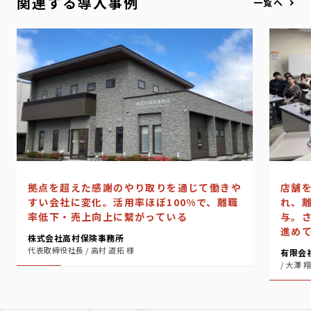
関連する導入事例
一覧へ
店舗
拠点を超えた感謝のやり取りを通じて働きや
れ、
すい会社に変化。活用率ほぼ100%で、離職
与。
率低下・売上向上に繋がっている
進め
株式会社高村保険事務所
代表取締役社長 / 高村 道拓 様
有限会
/ 大澤 翔