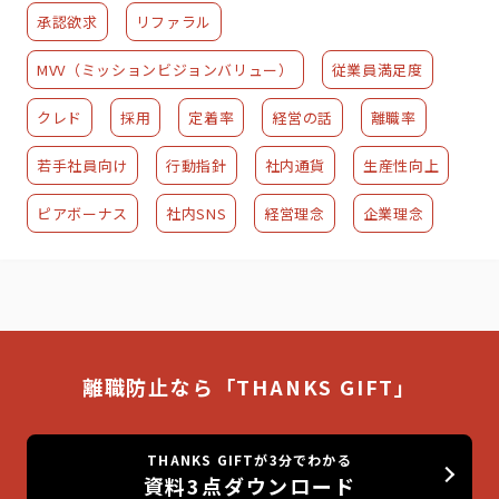
承認欲求
リファラル
MVV（ミッションビジョンバリュー）
従業員満足度
クレド
採用
定着率
経営の話
離職率
若手社員向け
行動指針
社内通貨
生産性向上
ピアボーナス
社内SNS
経営理念
企業理念
離職防止なら「THANKS GIFT」
THANKS GIFTが3分でわかる
資料3点ダウンロード