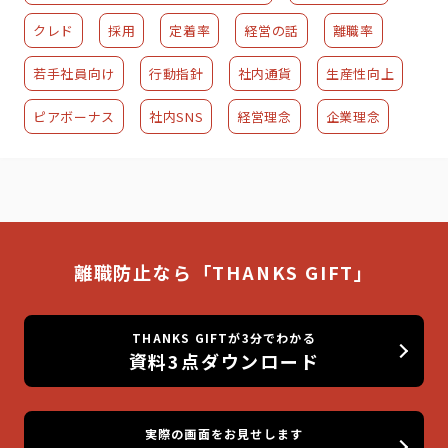
クレド
採用
定着率
経営の話
離職率
若手社員向け
行動指針
社内通貨
生産性向上
ピアボーナス
社内SNS
経営理念
企業理念
離職防止なら「THANKS GIFT」
THANKS GIFTが3分でわかる
資料3点ダウンロード
実際の画面をお見せします