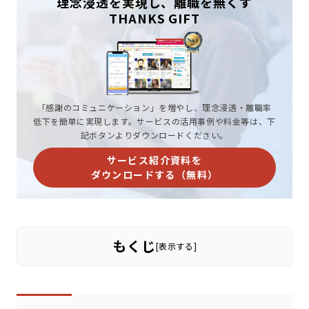
理念浸透を実現し、離職を無くす
THANKS GIFT
「感謝のコミュニケーション」を増やし、理念浸透・離職率
低下を簡単に実現します。サービスの活用事例や料金等は、下
記ボタンよりダウンロードください。
サービス紹介資料を
ダウンロードする（無料）
もくじ
[
表示する
]