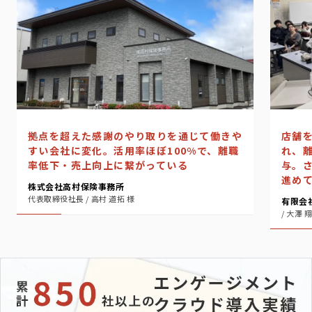
店舗
拠点を超えた感謝のやり取りを通じて働きや
れ、
すい会社に変化。活用率ほぼ100%で、離職
与。
率低下・売上向上に繋がっている
進め
株式会社高村保険事務所
代表取締役社長 / 高村 道拓 様
有限会
/ 大澤 翔