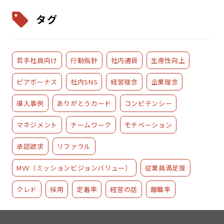
タグ
若手社員向け
行動指針
社内通貨
生産性向上
ピアボーナス
社内SNS
経営理念
企業理念
導入事例
ありがとうカード
コンピテンシー
マネジメント
チームワーク
モチベーション
承認欲求
リファラル
MVV（ミッションビジョンバリュー）
従業員満足度
クレド
採用
定着率
経営の話
離職率