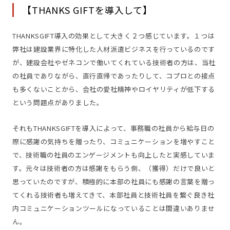
【THANKS GIFTを導入して】
THANKSGIFT導入の効果として大きく２つ感じています。１つは
弊社は建設業界に特化した人材派遣ビジネスを行っているのです
が、建設会社やゼネコンで働いてくれている技術者の方は、当社
の社員でありながら、直行直帰であったりして、コプロとの接点
も多くないことから、会社の愛社精神やロイヤリティが低下する
という問題点がありました。
それもTHANKSGIFTを導入によって、事務職の社員から給与日の
際に感謝の気持ちを贈ったり、コミュニケーションを増やすこと
で、技術職の社員のエンゲージメントも向上したと実感していま
す。元々は技術者の方は感謝をもらう側、（獲得）だけで良いと
思っていたのですが、積極的に本部の社員にも感謝の言葉を贈っ
てくれる技術者も増えてきて、本部社員と技術社員を繋ぐ良き社
内コミュニケーションツールになっていることは間違いありませ
ん。