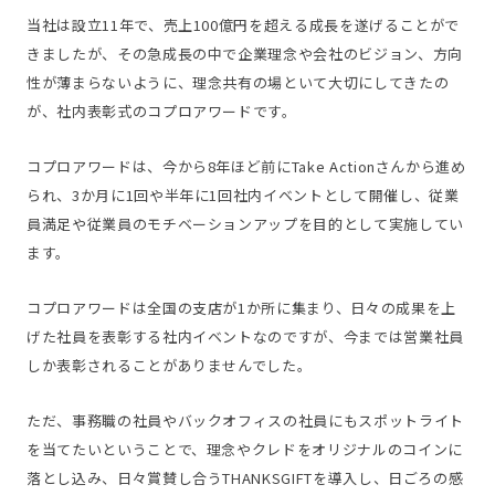
当社は設立11年で、売上100億円を超える成長を遂げることがで
きましたが、その急成長の中で企業理念や会社のビジョン、方向
性が薄まらないように、理念共有の場といて大切にしてきたの
が、社内表彰式のコプロアワードです。
コプロアワードは、今から8年ほど前にTake Actionさんから進め
られ、3か月に1回や半年に1回社内イベントとして開催し、従業
員満足や従業員のモチベーションアップを目的として実施してい
ます。
コプロアワードは全国の支店が1か所に集まり、日々の成果を上
げた社員を表彰する社内イベントなのですが、今までは営業社員
しか表彰されることがありませんでした。
ただ、事務職の社員やバックオフィスの社員にもスポットライト
を当てたいということで、理念やクレドをオリジナルのコインに
落とし込み、日々賞賛し合うTHANKSGIFTを導入し、日ごろの感