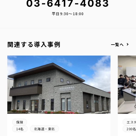
03-6417-4083
平日9:30〜18:00
関連する導入事例
一覧へ
エス
保険
200
14名
北海道・東北