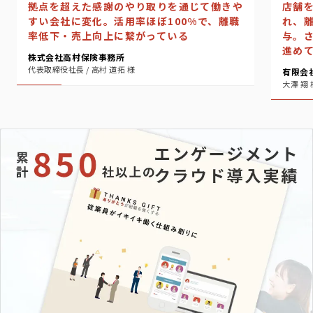
店舗
拠点を超えた感謝のやり取りを通じて働きや
れ、
すい会社に変化。活用率ほぼ100%で、離職
与。
率低下・売上向上に繋がっている
進め
株式会社高村保険事務所
代表取締役社長 / 高村 道拓 様
有限会
大澤 翔 