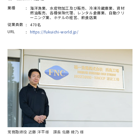
業種
​​海洋漁業、水産物加工及び販売、冷凍冷蔵庫業、資材
燃油販売、各種保険代理、レンタル倉庫業、自動クリ
ーニング業、ホテルの経営、飲食店業
従業員数
470名
URL
https://fukuichi-world.jp/
常務取締役 近藤 洋平様 課長 佐藤 綾乃 様