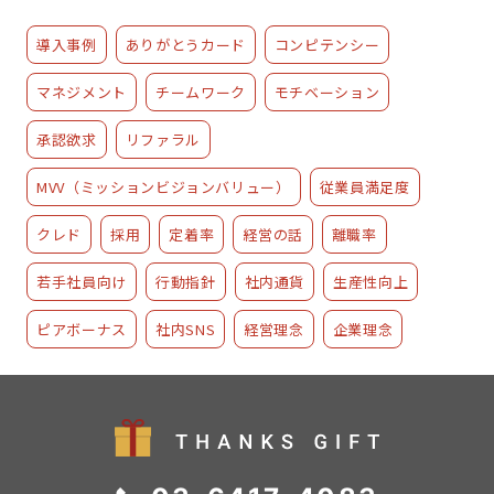
導入事例
ありがとうカード
コンピテンシー
マネジメント
チームワーク
モチベーション
承認欲求
リファラル
MVV（ミッションビジョンバリュー）
従業員満足度
クレド
採用
定着率
経営の話
離職率
若手社員向け
行動指針
社内通貨
生産性向上
ピアボーナス
社内SNS
経営理念
企業理念