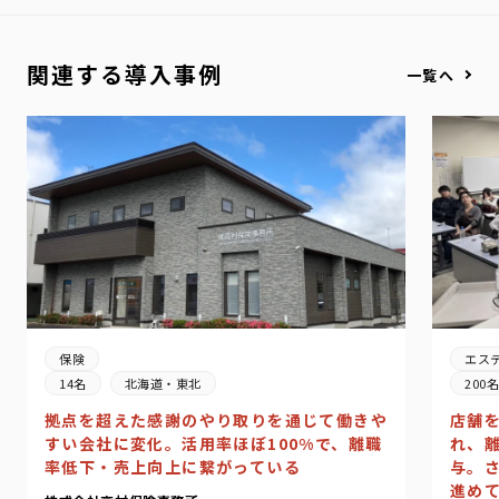
関連する導入事例
一覧へ
エス
保険
200
14名
北海道・東北
店舗
拠点を超えた感謝のやり取りを通じて働きや
れ、
すい会社に変化。活用率ほぼ100%で、離職
与。
率低下・売上向上に繋がっている
進め