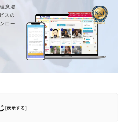
理念浸
ビスの
ンロー
じ
[
表示する
]