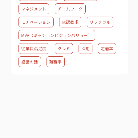
マネジメント
チームワーク
モチベーション
承認欲求
リファラル
MVV（ミッションビジョンバリュー）
従業員満足度
クレド
採用
定着率
経営の話
離職率