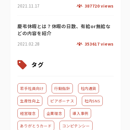
2021.11.17
387720 views
慶弔休暇とは？休暇の日数、有給or無給な
どの内容を紹介
2021.02.28
353617 views
タグ
若手社員向け
行動指針
社内通貨
生産性向上
ピアボーナス
社内SNS
経営理念
企業理念
導入事例
ありがとうカード
コンピテンシー