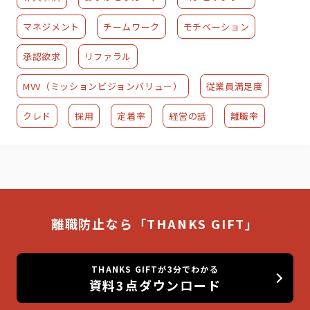
マネジメント
チームワーク
モチベーション
承認欲求
リファラル
MVV（ミッションビジョンバリュー）
従業員満足度
クレド
採用
定着率
経営の話
離職率
離職防止なら「THANKS GIFT」
THANKS GIFTが3分でわかる
資料3点ダウンロード