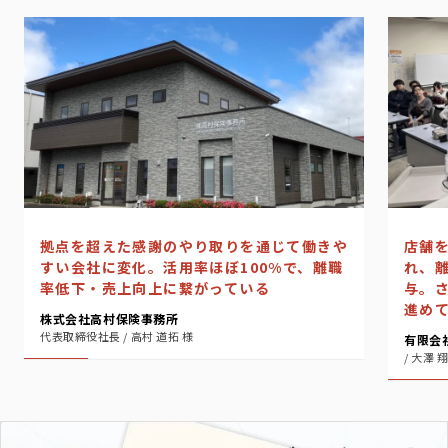
店舗
拠点を超えた感謝のやり取りを通じて働きや
れ、
すい会社に変化。活用率ほぼ100%で、離職
与。
率低下・売上向上に繋がっている
進め
株式会社高村保険事務所
代表取締役社長 / 高村 道拓 様
有限会
/ 大澤 翔