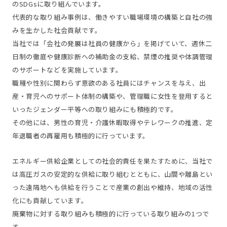
のSDGsに取り組んでいます。
代表的な取り組み事例は、働きやすい職場環境の構築と自社の強
みを生かした社会貢献です。
当社では「会社の発展は社員の健康から」を掲げていて、週休二
日制の徹底や健康診断への補助金の支給、禁煙の推奨や体調管理
のサポートなどを実施しています。
職種や性別に関わらず意欲のある社員にはチャンスを与え、出
産・育児へのサポート体制の構築や、管理職に女性を登用すると
いったジェンダー平等への取り組みにも積極的です。
その他には、男性の育児・介護休暇取得やテレワークの推進、定
年退職者の再雇用も積極的に行っています。
エネルギー供給企業としての社会的責任を果たすために、当社で
は高圧ガスの安定的な供給に取り組むとともに、山間や離島とい
った遠隔地へも供給を行うことで産業の創出や維持、地域の活性
化にも貢献しています。
廃棄物に対する取り組みも積極的に行っている取り組みの1つで
す。