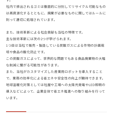
社内で排出されるゴミは徹底的に分別してリサイクル可能なもの
は再資源化するとともに、廃棄が必要なものに関してはルールに
則って適切に処理されています。
また、技術革新による社会貢献も当社の特徴です。
主な技術革新には次の2つが挙げられます。
1つ目は当社で販売・製造している炭酸ガスによる作物の計画栽
培や食品の酸化防止です。
この炭酸ガスによって、世界的な問題でもある食品廃棄物の大幅
な削減に繋がる可能性があります。
また、当社がカスタマイズした産業用ロボットを導入すること
で、業務の効率化による省エネや安全性の向上が期待できます。
地球温暖化対策としては社屋や工場への太陽光発電やLED照明の
導入などによって、企業全体で省エネ推進への取り組みを行って
います。