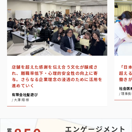
店舗を超えた感謝を伝え合う文化が醸成さ
「日本
れ、離職率低下・心理的安全性の向上に寄
超え
与。さらなる企業理念の浸透のために活用を
働き
進めていく
社会医
/ 理事長
有限会社髪遊び
/ 大澤 翔 様