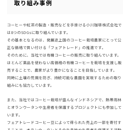
取り組み事例
コーヒーや紅茶の製造・販売などを手掛ける小川珈琲株式会社で
は8つのSDGsに取り組んでいます。
その基本となるのは、発展途上国のコーヒー栽培農家にとって公
正な価格で買い付ける「フェアトレード」の推進です。
そのために、当社では有機コーヒーの販売に取り組んでいます。
ほとんど薬品を使わない高価格の有機コーヒーを栽培を支援し販
売することで、農家がより豊かになることを目指しています。
同時に土壌の荒廃を防ぎ、持続可能な農園を実現するための取り
組みにも協力しています。
また、当社ではコーヒー栽培が盛んなインドネシアで、熱帯雨林
とオランウータンや生産者を保護するプロジェクトにも参加して
います。
フェアトレードコーヒー豆によって得られた売上の一部を寄付す
ることで、オランウータンとその生息地や生産者を保護する活動