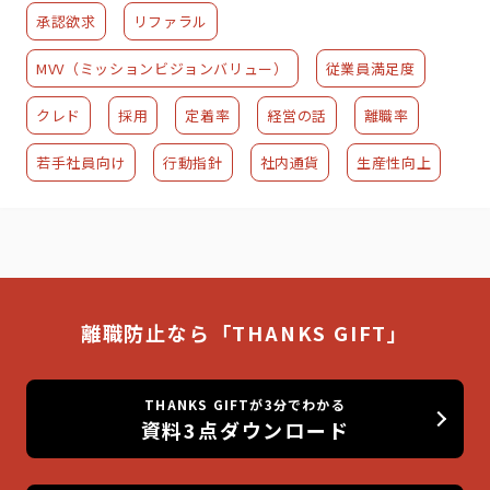
承認欲求
リファラル
MVV（ミッションビジョンバリュー）
従業員満足度
クレド
採用
定着率
経営の話
離職率
若手社員向け
行動指針
社内通貨
生産性向上
離職防止なら「THANKS GIFT」
THANKS GIFTが3分でわかる
資料3点ダウンロード