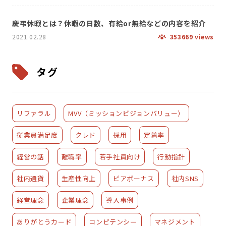
慶弔休暇とは？休暇の日数、有給or無給などの内容を紹介
2021.02.28
353669 views
タグ
リファラル
MVV（ミッションビジョンバリュー）
従業員満足度
クレド
採用
定着率
経営の話
離職率
若手社員向け
行動指針
社内通貨
生産性向上
ピアボーナス
社内SNS
経営理念
企業理念
導入事例
ありがとうカード
コンピテンシー
マネジメント