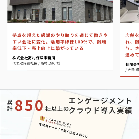
店舗
拠点を超えた感謝のやり取りを通じて働きや
れ、
すい会社に変化。活用率ほぼ100%で、離職
与。
率低下・売上向上に繋がっている
進め
株式会社高村保険事務所
代表取締役社長 / 高村 道拓 様
有限会
/ 大澤 翔