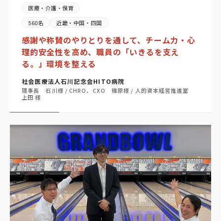
医療・介護・保育
560名
近畿・中国・四国
感謝や称賛のやりとりを通して、チーム力・心
理的安全性を高め、職員の「いきるを支え
る。」環境を整える
社会医療法人石川記念会HITO病院
理事長 石川様 / CHRO、CXO 篠原様 / 人的資本経営推進室
上田 様