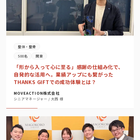
整体・整骨
500名
関東
「形から入って心に至る」感謝の仕組み化で、
自発的な活用へ。業績アップにも繋がった
THANKS GIFTでの成功体験とは？
MOVEACTION株式会社
シニアマネージャー / 大西 様