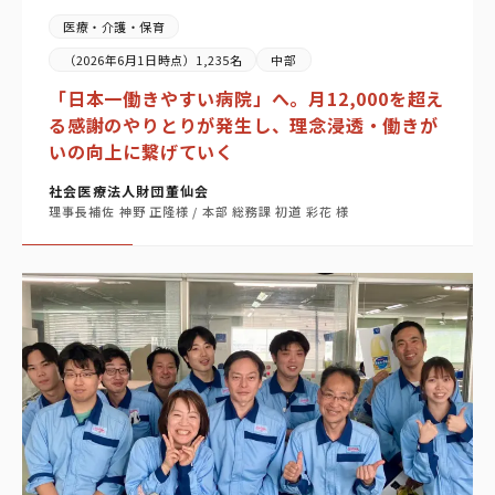
医療・介護・保育
（2026年6月1日時点）1,235名
中部
「日本一働きやすい病院」へ。月12,000を超え
る感謝のやりとりが発生し、理念浸透・働きが
いの向上に繋げていく
社会医療法人財団董仙会
理事長補佐 神野 正隆様 / 本部 総務課 初道 彩花 様