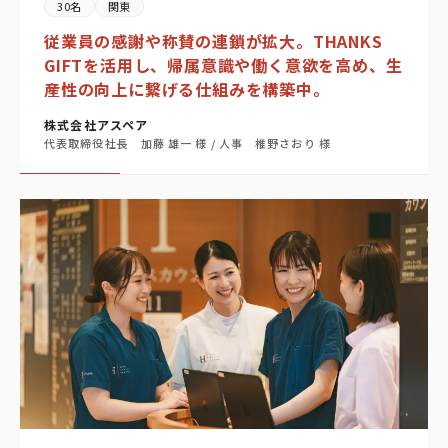
30名
関東
従業員の感謝や称賛の連鎖が拡大。THANKS
GIFTを活用し、帰属意識や働く意欲を高め、生
産性の向上に繋げる仕組みを構築中。
株式会社アスペア
代表取締役社長 加藤 雄一 様 / 人事 椎野さおり 様