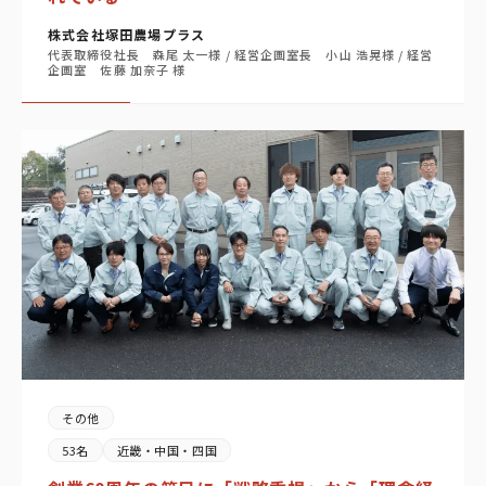
株式会社塚田農場プラス
代表取締役社長 森尾 太一様 / 経営企画室長 小山 浩晃様 / 経営
企画室 佐藤 加奈子 様
その他
53名
近畿・中国・四国