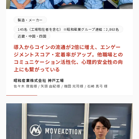
製造・メーカー
145名（工場駐在者を含む）※昭和産業グループ連結：2,863名
近畿・中国・四国
導入からコインの流通が2倍に増え、エンゲー
ジメントスコア・定着率がアップ。他職場との
コミュニケーション活性化、心理的安全性の向
上にも繋がっている
昭和産業株式会社 神戸工場
佐々木 俊哉様 / 矢頭 由紀様 / 篠田 光司様 / 石崎 真弓 様