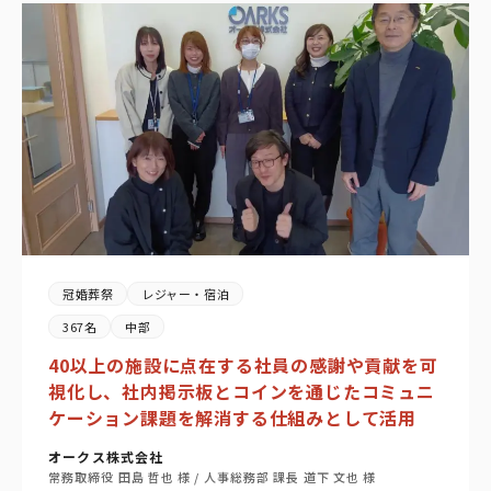
冠婚葬祭
レジャー・宿泊
367名
中部
40以上の施設に点在する社員の感謝や貢献を可
視化し、社内掲示板とコインを通じたコミュニ
ケーション課題を解消する仕組みとして活用
オークス株式会社
常務取締役 田島 哲也 様 / 人事総務部 課長 道下 文也 様