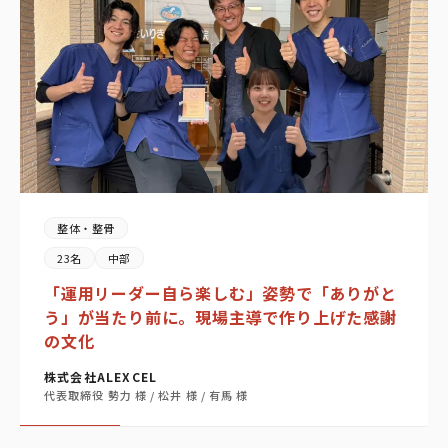
整体・整骨
23名
中部
「運用リーダー自ら楽しむ」姿勢で「ありがと
う」が当たり前に。現場主導で作り上げた感謝
の文化
株式会社ALEXCEL
代表取締役 勢力 様 / 松井 様 / 有馬 様